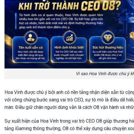
Vì sao Hoa Vinh được chú ý k
Hoa Vinh được chú ý bởi anh có nền tảng nhận diện sẵn từ cộ
với công chúng bước sang vai trò CEO, sự tò mò là điều dễ hiểu
màn. Điều giữ chân người dùng vẫn là cách O8 vận hành và nhữn
Sự xuất hiện của Hoa Vinh trong vai trò CEO O8 giúp thương hiệ
tảng iGaming thông thường, O8 có thể xây dựng câu chuyện xoa