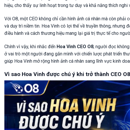
hiệu, cho thấy sự linh hoạt trong tư duy và khả năng thích nghi
Với O8, một CEO không chỉ cần hình ảnh cá nhân mà còn phải 
và duy trì niềm tin. Hoa Vinh có lợi thế về truyền thông, nhưng 
điều hành và cách thương hiệu mang lại giá trị thực tế cho ngườ
Chính vì vậy, khi nhắc đến
Hoa Vinh CEO O8
, người đọc không 
ở vai trò một người đang gắn mình với chiến lược phát triển th
giúp Hoa Vinh mở rộng hình ảnh cá nhân sang lĩnh vực kinh doan
Vì sao Hoa Vinh được chú ý khi trở thành CEO O