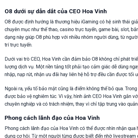
O8 dưới sự dẫn dắt của CEO Hoa Vinh
O8 được định hướng là thương hiệu iGaming có hệ sinh thái giải
chuyên mục như thể thao, casino trực tuyến, game bài, slot, bắ
dạng này giúp O8 phù hợp với nhiều nhóm người dùng, từ người 
trí trực tuyến.
Dưới vai trò CEO, Hoa Vinh cần đảm bảo O8 không chỉ phát tr
lượng dịch vụ. Một nền tảng tốt phải tạo cảm giác dễ dùng ngay
nhập, nạp rút, nhận ưu đãi hay liên hệ hỗ trợ đều cần được tối
Ngoài ra, yếu tố bảo mật cũng là điểm không thể bỏ qua. Trong 
được bảo vệ nghiêm túc. Vì vậy, hình ảnh CEO Hoa Vinh gắn v
chuyên nghiệp và có trách nhiệm, thay vì chỉ tập trung vào quả
Phong cách lãnh đạo của Hoa Vinh
Phong cách lãnh đạo của Hoa Vinh có thể được nhìn nhận qua hà
dụng cơ hội. Từ một người từng được biết đến nhờ livestream c