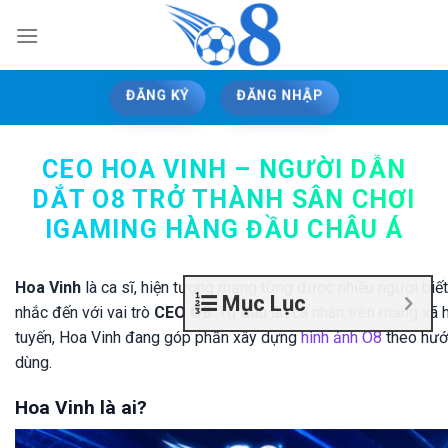
Skip
to
content
ĐĂNG KÝ
ĐĂNG NHẬP
CEO HOA VINH – NGƯỜI DẪN
DẮT O8 TRỞ THÀNH SÂN CHƠI
IGAMING HÀNG ĐẦU CHÂU Á
Hoa Vinh
là ca sĩ, hiện tượng mạng từng được nhiều người biế
Mục Lục
nhắc đến với vai trò
CEO O8
. Từ dấu ấn cá nhân trên mạng xã h
tuyến, Hoa Vinh đang góp phần xây dựng
hình ảnh O8
theo hướn
dùng.
Hoa Vinh là ai?