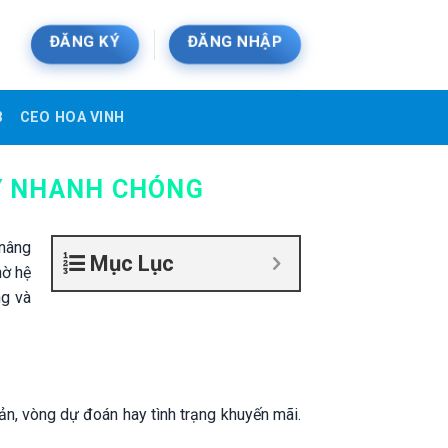
ĐĂNG KÝ
ĐĂNG NHẬP
8
CEO HOA VINH
 LÝ NHANH CHÓNG
 nâng
Mục Lục
hờ hệ
ng và
ản, vòng dự đoán hay tình trạng khuyến mãi.