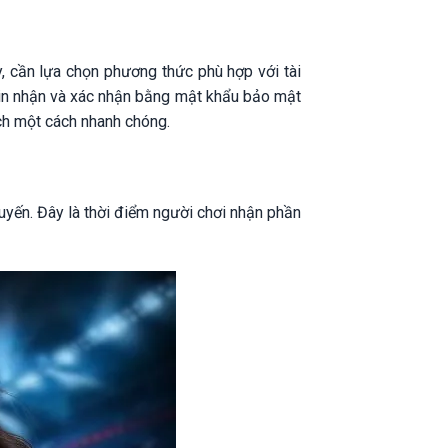
y, cần lựa chọn phương thức phù hợp với tài
 tin nhận và xác nhận bằng mật khẩu bảo mật
ịch một cách nhanh chóng.
 tuyến. Đây là thời điểm người chơi nhận phần