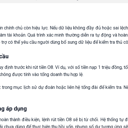
n chính chủ còn hiệu lực. Nếu dữ liệu không đầy đủ hoặc sai lệc
tâm tài khoản. Quá trình xác minh thường diễn ra tự động và hoàn
 trợ có thể yêu cầu người dùng bổ sung dữ liệu để kiểm tra thủ c
 cầu
ịnh trước khi rút tiền O8. Ví dụ, với số tiền nạp 1 triệu đồng, tổ
không được tính vào tổng doanh thu hợp lệ.
 trong mục lịch sử dự đoán hoặc liên hệ tổng đài để kiểm tra. Nế
ng áp dụng
oàn thành điều kiện, lệnh rút tiền O8 sẽ bị từ chối. Hệ thống t
i chưa dùng để thực hiện thu hồi vốn, nhưng số dư tương ứng sẽ b