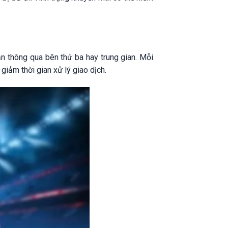
cần thông qua bên thứ ba hay trung gian. Mỗi
giảm thời gian xử lý giao dịch.