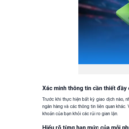
Xác minh thông tin cần thiết đầy
Trước khi thực hiện bất kỳ giao dịch nào, 
ngân hàng và các thông tin liên quan khác. 
khoản của bạn khỏi các rủi ro gian lận.
Hiểu rõ từng hạn mức của mỗi p