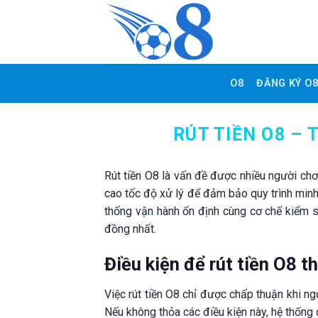
Skip
to
content
O8
ĐĂNG KÝ O
RÚT TIỀN O8 – 
Rút tiền O8 là vấn đề được nhiều người chơi
cao tốc độ xử lý để đảm bảo quy trình minh 
thống vận hành ổn định cùng cơ chế kiểm so
đồng nhất.
Điều kiện để rút tiền O8 
Việc rút tiền O8 chỉ được chấp thuận khi n
Nếu không thỏa các điều kiện này, hệ thống c