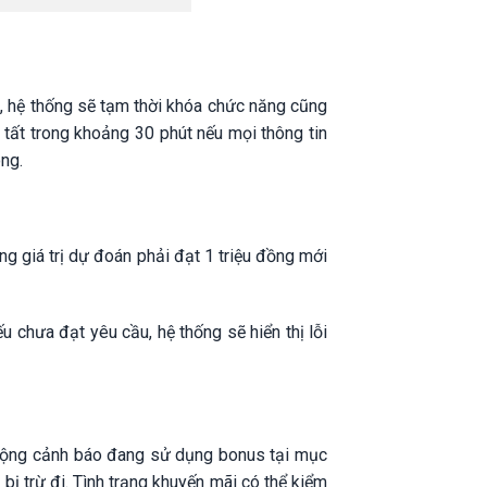
h, hệ thống sẽ tạm thời khóa chức năng cũng
 tất trong khoảng 30 phút nếu mọi thông tin
ông.
ng giá trị dự đoán phải đạt 1 triệu đồng mới
u chưa đạt yêu cầu, hệ thống sẽ hiển thị lỗi
ự động cảnh báo đang sử dụng bonus tại mục
ị trừ đi. Tình trạng khuyến mãi có thể kiểm