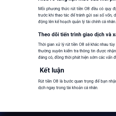
Mỗi phương thức rút tiền O8 đều có quy đị
trước khi thao tác để tránh gửi sai số vốn,
động lên kế hoạch quản lý tài chính cá nhân.
Theo dõi tiến trình giao dịch và 
Thời gian xử lý rút tiền O8 sẽ khác nhau tùy
thường xuyên kiểm tra thông tin được nhận
đáng có, đồng thời phát hiện sớm các vấn đề
Kết luận
Rút tiền O8 là bước quan trọng để bạn nhậ
dịch ngay trong tài khoản cá nhân.