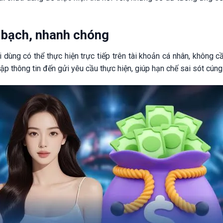
h bạch, nhanh chóng
i dùng có thể thực hiện trực tiếp trên tài khoản cá nhân, không 
ập thông tin đến gửi yêu cầu thực hiện, giúp hạn chế sai sót cúng 