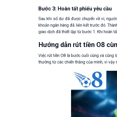
Bước 3: Hoàn tất phiếu yêu cầu
Sau khi số dư đã được chuyển về ví, người 
khoản ngân hàng đã liên kết trước đó. Thành
giao dịch đã thiết lập từ bước 1. Khi hoàn 
Hướng dẫn rút tiền O8 cùn
Việc rút tiền O8 là bước cuối cùng và cũng l
thưởng từ các chiến thắng của mình, vì vậy 