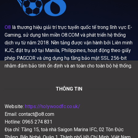
O8
là thương hiệu giải trí trực tuyến quốc tế trong lĩnh vực E-
Gaming, sử dụng tên miền O8.COM và phát triển hệ thống
dịch vụ từ năm 2018. Nền tảng được vận hành bởi Liên minh
KJC, đặt trụ sở tại Manila, Philippines, hoạt động theo giấy
phép PAGCOR và ứng dụng hạ tầng bảo mật SSL 256-bit
nhằm đảm bảo tính ổn định và an toàn cho toàn bộ hệ thống.
THÔNG TIN
Website:
https://holywoodfc.co.uk/
Email:
contact@o8.com
Hotline: 0965 274 831
Địa chỉ: Tầng 15, toà nhà Saigon Marina IFC, 02 Tôn Đức
Thắng, Bến Nghé, Quận 1, Thành phố Hồ Chí Minh, Việt Nam