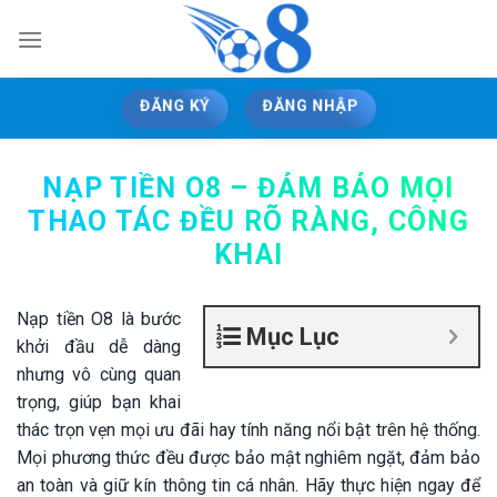
Skip
to
content
ĐĂNG KÝ
ĐĂNG NHẬP
NẠP TIỀN O8 – ĐẢM BẢO MỌI
THAO TÁC ĐỀU RÕ RÀNG, CÔNG
KHAI
Nạp tiền O8 là bước
Mục Lục
khởi đầu dễ dàng
nhưng vô cùng quan
trọng, giúp bạn khai
thác trọn vẹn mọi ưu đãi hay tính năng nổi bật trên hệ thống.
Mọi phương thức đều được bảo mật nghiêm ngặt, đảm bảo
an toàn và giữ kín thông tin cá nhân. Hãy thực hiện ngay để