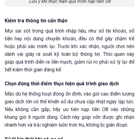
Lưu ý khi thực hiện quá trình nạp tiền O8
Kiểm tra thông tin cẩn thận
Mọi sai sót trong quá trình nhập liệu, như số tài khoản, số
tiền hay nội dung chuyển khoản, đều có thể gây chậm trễ
hoặc phải xác minh lại. Trước khi xác nhận, người chơi nên
dành vài giây rà soát kỹ toàn bộ thông tin. Thói quen này
giúp quá trình diễn ra liền mạch, giảm rủi ro phải xử lý lại để
tiết kiệm thời gian đáng kể.
Chọn đúng thời điểm thực hiện quá trình giao dịch
Mặc dù hệ thống hoạt động ổn định, vào giờ cao điểm lượng
giao dịch lớn có thể khiến số dư chưa cập nhật ngay lập tức.
Nếu không cần gấp, hãy ưu tiên nạp tiền O8 vào những
khung giờ ít người dùng. Cách này giúp vốn được ghi nhận
nhanh hơn và trải nghiệm luôn trơn tru, không bị gián đoạn.