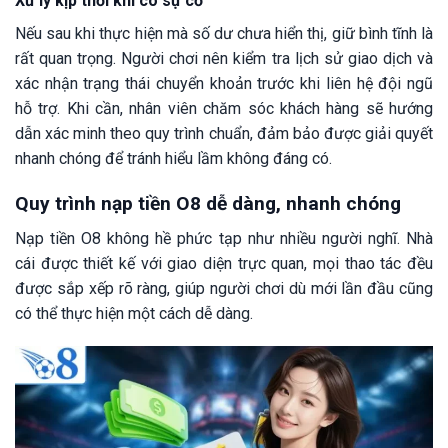
Xử lý kịp thời khi có sự cố
Nếu sau khi thực hiện mà số dư chưa hiển thị, giữ bình tĩnh là
rất quan trọng. Người chơi nên kiểm tra lịch sử giao dịch và
xác nhận trạng thái chuyển khoản trước khi liên hệ đội ngũ
hỗ trợ. Khi cần, nhân viên chăm sóc khách hàng sẽ hướng
dẫn xác minh theo quy trình chuẩn, đảm bảo được giải quyết
nhanh chóng để tránh hiểu lầm không đáng có.
Quy trình nạp tiền O8 dễ dàng, nhanh chóng
Nạp tiền O8 không hề phức tạp như nhiều người nghĩ. Nhà
cái được thiết kế với giao diện trực quan, mọi thao tác đều
được sắp xếp rõ ràng, giúp người chơi dù mới lần đầu cũng
có thể thực hiện một cách dễ dàng.