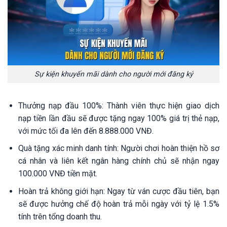
Sự kiện khuyến mãi dành cho người mới đăng ký
Thưởng nạp đầu 100%: Thành viên thực hiện giao dịch
nạp tiền lần đầu sẽ được tặng ngay 100% giá trị thẻ nạp,
với mức tối đa lên đến 8.888.000 VNĐ.
Quà tặng xác minh danh tính: Người chơi hoàn thiện hồ sơ
cá nhân và liên kết ngân hàng chính chủ sẽ nhận ngay
100.000 VNĐ tiền mặt.
Hoàn trả không giới hạn: Ngay từ ván cược đầu tiên, bạn
sẽ được hưởng chế độ hoàn trả mỗi ngày với tỷ lệ 1.5%
tính trên tổng doanh thu.