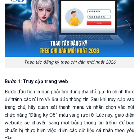
Thao tác đăng ký theo chỉ dẫn mới nhất 2026
Bước 1: Truy cập trang web
Bước đầu tiên là bạn phải tìm đúng địa chỉ giải trí chính thức
để tránh các rủi ro về lừa đảo thông tin. Sau khi truy cập vào
trang chủ, hãy quan sát thanh menu và nhấn chọn vào nút
chức năng “Đăng ký O8” màu vàng rực rỡ. Lúc này, giao diện
website sẽ chuyển sang một bảng thông tin trống để bạn
chuẩn bị thực hiện việc điền các dữ liệu cá nhân theo yêu
cầu.