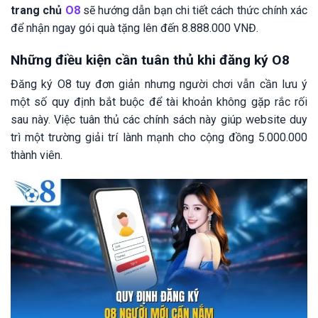
trang chủ
O8
sẽ hướng dẫn bạn chi tiết cách thức chính xác
để nhận ngay gói quà tặng lên đến 8.888.000 VNĐ.
Những điều kiện cần tuân thủ khi đăng ký O8
Đăng ký O8 tuy đơn giản nhưng người chơi vẫn cần lưu ý
một số quy định bắt buộc để tài khoản không gặp rắc rối
sau này. Việc tuân thủ các chính sách này giúp website duy
trì một trường giải trí lành mạnh cho cộng đồng 5.000.000
thành viên.