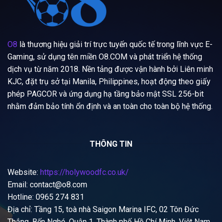
O8
là thương hiệu giải trí trực tuyến quốc tế trong lĩnh vực E-
Gaming, sử dụng tên miền O8.COM và phát triển hệ thống
dịch vụ từ năm 2018. Nền tảng được vận hành bởi Liên minh
KJC, đặt trụ sở tại Manila, Philippines, hoạt động theo giấy
phép PAGCOR và ứng dụng hạ tầng bảo mật SSL 256-bit
nhằm đảm bảo tính ổn định và an toàn cho toàn bộ hệ thống.
THÔNG TIN
Website:
https://holywoodfc.co.uk/
Email:
contact@o8.com
Hotline: 0965 274 831
Địa chỉ: Tầng 15, toà nhà Saigon Marina IFC, 02 Tôn Đức
Thắng, Bến Nghé, Quận 1, Thành phố Hồ Chí Minh, Việt Nam