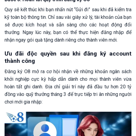
Quy sẽ kết thúc khi bạn nhấn nút “Gửi đi” sau khi đã kiểm tra
kỹ toàn bộ thông tin. Chỉ sau vài giây xử lý, tài khoản của bạn
sẽ được kích hoạt và sẵn sàng cho các hoạt động đổi
thưởng. Ngay lúc này, bạn có thể thực hiện đăng nhập để
nhận ngay gói quà tặng dành riêng cho thành viên mới.
Ưu đãi độc quyền sau khi đăng ký account
thành công
Đăng ký O8 mở ra cơ hội nhận về những khoản ngân sách
khởi nghiệp cực kỳ hấp dẫn dành cho mọi thành viên vừa
hoàn tất ghi danh. Địa chỉ giải trí này đã đầu tư hơn 20 tỷ
đồng vào quỹ thưởng tháng 3 để trực tiếp tri ân những người
chơi mới gia nhập: