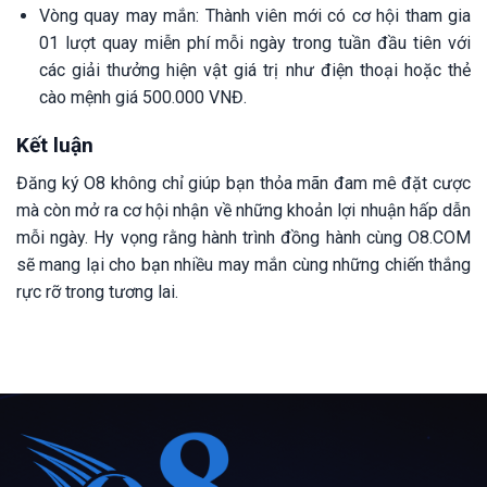
Vòng quay may mắn: Thành viên mới có cơ hội tham gia
01 lượt quay miễn phí mỗi ngày trong tuần đầu tiên với
các giải thưởng hiện vật giá trị như điện thoại hoặc thẻ
cào mệnh giá 500.000 VNĐ.
Kết luận
Đăng ký O8 không chỉ giúp bạn thỏa mãn đam mê đặt cược
mà còn mở ra cơ hội nhận về những khoản lợi nhuận hấp dẫn
mỗi ngày. Hy vọng rằng hành trình đồng hành cùng O8.COM
sẽ mang lại cho bạn nhiều may mắn cùng những chiến thắng
rực rỡ trong tương lai.