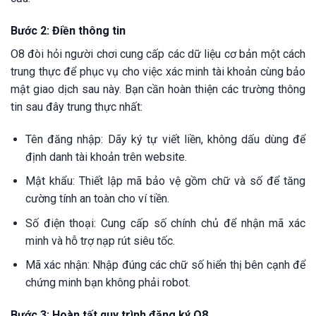
Bước 2: Điền thông tin
O8 đòi hỏi người chơi cung cấp các dữ liệu cơ bản một cách
trung thực để phục vụ cho việc xác minh tài khoản cùng bảo
mật giao dịch sau này. Bạn cần hoàn thiện các trường thông
tin sau đây trung thực nhất:
Tên đăng nhập: Dãy ký tự viết liền, không dấu dùng để
định danh tài khoản trên website.
Mật khẩu: Thiết lập mã bảo vệ gồm chữ và số để tăng
cường tính an toàn cho ví tiền.
Số điện thoại: Cung cấp số chính chủ để nhận mã xác
minh và hỗ trợ nạp rút siêu tốc.
Mã xác nhận: Nhập đúng các chữ số hiển thị bên cạnh để
chứng minh bạn không phải robot.
Bước 3: Hoàn tất quy trình đăng ký O8