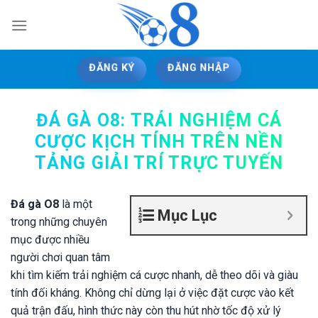
Skip
to
content
ĐĂNG KÝ
ĐĂNG NHẬP
ĐÁ GÀ O8: TRẢI NGHIỆM CÁ
CƯỢC KỊCH TÍNH TRÊN NỀN
TẢNG GIẢI TRÍ TRỰC TUYẾN
Đá gà O8
là một
Mục Lục
trong những chuyên
mục được nhiều
người chơi quan tâm
khi tìm kiếm trải nghiệm cá cược nhanh, dễ theo dõi và giàu
tính đối kháng. Không chỉ dừng lại ở việc đặt cược vào kết
quả trận đấu, hình thức này còn thu hút nhờ tốc độ xử lý