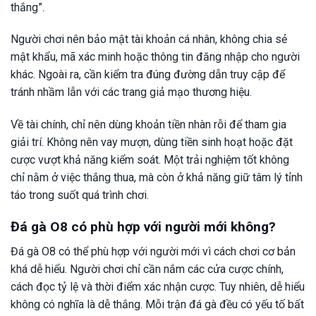
thắng”.
Người chơi nên bảo mật tài khoản cá nhân, không chia sẻ
mật khẩu, mã xác minh hoặc thông tin đăng nhập cho người
khác. Ngoài ra, cần kiểm tra đúng đường dẫn truy cập để
tránh nhầm lẫn với các trang giả mạo thương hiệu.
Về tài chính, chỉ nên dùng khoản tiền nhàn rỗi để tham gia
giải trí. Không nên vay mượn, dùng tiền sinh hoạt hoặc đặt
cược vượt khả năng kiểm soát. Một trải nghiệm tốt không
chỉ nằm ở việc thắng thua, mà còn ở khả năng giữ tâm lý tỉnh
táo trong suốt quá trình chơi.
Đá gà O8 có phù hợp với người mới không?
Đá gà O8 có thể phù hợp với người mới vì cách chơi cơ bản
khá dễ hiểu. Người chơi chỉ cần nắm các cửa cược chính,
cách đọc tỷ lệ và thời điểm xác nhận cược. Tuy nhiên, dễ hiểu
không có nghĩa là dễ thắng. Mỗi trận đá gà đều có yếu tố bất