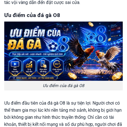
tác vội vàng dẫn đến đặt cược sai cửa.
Ưu điểm của đá gà O8
Ưu điểm của đá gà O8
Ưu điểm đầu tiên của đá gà O8 là sự tiện lợi. Người chơi có
thể tham gia mọi lúc khi nền tảng mở sảnh, không bị giới hạn
bởi không gian như hình thức truyền thống. Chỉ cần có tài
khoản, thiết bị kết nối mạng và số dư phù hợp, người chơi đã