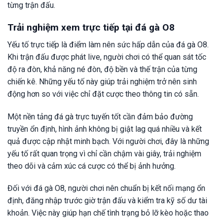
từng trận đấu.
Trải nghiệm xem trực tiếp tại đá gà O8
Yếu tố trực tiếp là điểm làm nên sức hấp dẫn của đá gà O8.
Khi trận đấu được phát live, người chơi có thể quan sát tốc
độ ra đòn, khả năng né đòn, độ bền và thế trận của từng
chiến kê. Những yếu tố này giúp trải nghiệm trở nên sinh
động hơn so với việc chỉ đặt cược theo thông tin có sẵn.
Một nền tảng đá gà trực tuyến tốt cần đảm bảo đường
truyền ổn định, hình ảnh không bị giật lag quá nhiều và kết
quả được cập nhật minh bạch. Với người chơi, đây là những
yếu tố rất quan trọng vì chỉ cần chậm vài giây, trải nghiệm
theo dõi và cảm xúc cá cược có thể bị ảnh hưởng.
Đối với đá gà O8, người chơi nên chuẩn bị kết nối mạng ổn
định, đăng nhập trước giờ trận đấu và kiểm tra kỹ số dư tài
khoản. Việc này giúp hạn chế tình trạng bỏ lỡ kèo hoặc thao