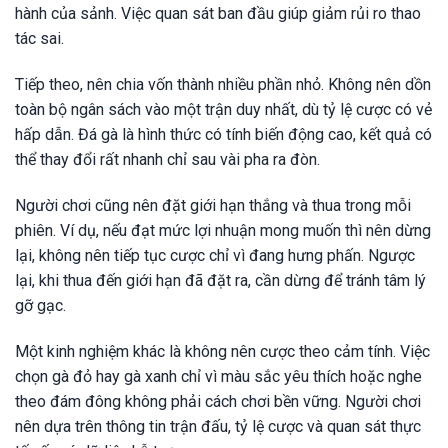
hành của sảnh. Việc quan sát ban đầu giúp giảm rủi ro thao
tác sai.
Tiếp theo, nên chia vốn thành nhiều phần nhỏ. Không nên dồn
toàn bộ ngân sách vào một trận duy nhất, dù tỷ lệ cược có vẻ
hấp dẫn. Đá gà là hình thức có tính biến động cao, kết quả có
thể thay đổi rất nhanh chỉ sau vài pha ra đòn.
Người chơi cũng nên đặt giới hạn thắng và thua trong mỗi
phiên. Ví dụ, nếu đạt mức lợi nhuận mong muốn thì nên dừng
lại, không nên tiếp tục cược chỉ vì đang hưng phấn. Ngược
lại, khi thua đến giới hạn đã đặt ra, cần dừng để tránh tâm lý
gỡ gạc.
Một kinh nghiệm khác là không nên cược theo cảm tính. Việc
chọn gà đỏ hay gà xanh chỉ vì màu sắc yêu thích hoặc nghe
theo đám đông không phải cách chơi bền vững. Người chơi
nên dựa trên thông tin trận đấu, tỷ lệ cược và quan sát thực