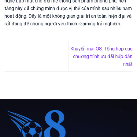
nghệ bảo mật cho đến hệ thống sản phẩm phong phú, nền
tảng này đã chứng minh được vị thế của mình sau nhiều năm
hoạt động. Đây là một không gian giải trí an toàn, hiện đại và
rất đáng để những người yêu thích iGaming trải nghiệm.
Khuyến mãi O8: Tổng hợp các
chương trình ưu đãi hấp dẫn
nhất