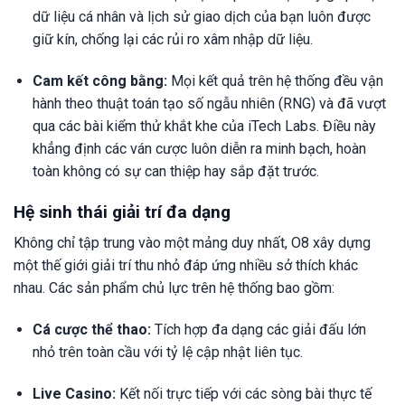
dữ liệu cá nhân và lịch sử giao dịch của bạn luôn được
giữ kín, chống lại các rủi ro xâm nhập dữ liệu.
Cam kết công bằng:
Mọi kết quả trên hệ thống đều vận
hành theo thuật toán tạo số ngẫu nhiên (RNG) và đã vượt
qua các bài kiểm thử khắt khe của iTech Labs. Điều này
khẳng định các ván cược luôn diễn ra minh bạch, hoàn
toàn không có sự can thiệp hay sắp đặt trước.
Hệ sinh thái giải trí đa dạng
Không chỉ tập trung vào một mảng duy nhất, O8 xây dựng
một thế giới giải trí thu nhỏ đáp ứng nhiều sở thích khác
nhau. Các sản phẩm chủ lực trên hệ thống bao gồm:
Cá cược thể thao:
Tích hợp đa dạng các giải đấu lớn
nhỏ trên toàn cầu với tỷ lệ cập nhật liên tục.
Live Casino:
Kết nối trực tiếp với các sòng bài thực tế