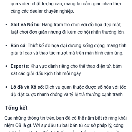
qua video chất lượng cao, mang lại cảm giác chân thực
cùng các dealer chuyên nghiệp.
Slot và Nổ hũ:
Hàng trăm trò chơi với đồ họa đẹp mắt,
luật chơi đơn giản nhưng đi kèm cơ hội nhận thưởng lớn.
Bắn cá:
Thiết kế đồ họa đại dương sống động, mang tính
giải trí cao và thao tác mượt mà trên màn hình cảm ứng.
Esports:
Khu vực dành riêng cho thể thao điện tử, bám
sát các giải đấu kịch tính mỗi ngày.
Lô đề và Xổ số:
Dịch vụ quen thuộc được số hóa với tốc
độ đặt cược nhanh chóng và tỷ lệ trả thưởng cạnh tranh.
Tổng kết
Qua những thông tin trên, bạn đã có thể nắm bắt rõ ràng khái
niệm O8 là gì. Với sự đầu tư bài bản từ cơ sở pháp lý, công