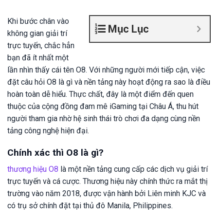
Khi bước chân vào
Mục Lục
không gian giải trí
trực tuyến, chắc hẳn
bạn đã ít nhất một
lần nhìn thấy cái tên O8. Với những người mới tiếp cận, việc
đặt câu hỏi O8 là gì và nền tảng này hoạt động ra sao là điều
hoàn toàn dễ hiểu. Thực chất, đây là một điểm đến quen
thuộc của cộng đồng đam mê iGaming tại Châu Á, thu hút
người tham gia nhờ hệ sinh thái trò chơi đa dạng cùng nền
tảng công nghệ hiện đại.
Chính xác thì O8 là gì?
thương hiệu O8
là một nền tảng cung cấp các dịch vụ giải trí
trực tuyến và cá cược. Thương hiệu này chính thức ra mắt thị
trường vào năm 2018, được vận hành bởi Liên minh KJC và
có trụ sở chính đặt tại thủ đô Manila, Philippines.